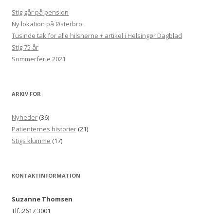
Stig går på pension
Ny lokation på Østerbro
Tusinde tak for alle hilsnerne + artikel i Helsingør Dagblad
Stig 75 år
Sommerferie 2021
ARKIV FOR
Nyheder
(36)
Patienternes historier
(21)
Stigs klumme
(17)
KONTAKTINFORMATION
Suzanne Thomsen
Tlf.:2617 3001