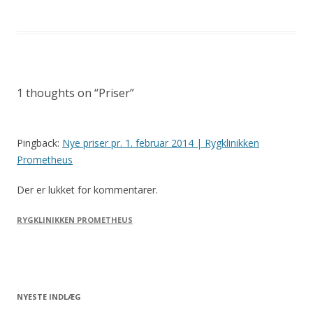
1 thoughts on “
Priser
”
Pingback:
Nye priser pr. 1. februar 2014 | Rygklinikken
Prometheus
Der er lukket for kommentarer.
RYGKLINIKKEN PROMETHEUS
NYESTE INDLÆG