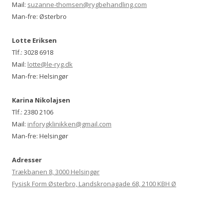
Mail:
suzanne-thomsen@rygbehandling.com
Man-fre: Østerbro
Lotte Eriksen
Tlf.: 3028 6918
Mail:
lotte@le-ryg.dk
Man-fre: Helsingør
Karina Nikolajsen
Tlf.: 2380 2106
Mail:
inforygklinikken@gmail.com
Man-fre: Helsingør
Adresser
Trækbanen 8, 3000 Helsingør
Fysisk Form Østerbro, Landskronagade 68, 2100 KBH Ø