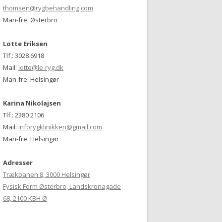
thomsen@rygbehandling.com
Man-fre: Østerbro
Lotte Eriksen
Tlf.: 3028 6918
Mail:
lotte@le-ryg.dk
Man-fre: Helsingør
Karina Nikolajsen
Tlf.: 2380 2106
Mail:
inforygklinikken@gmail.com
Man-fre: Helsingør
Adresser
Trækbanen 8, 3000 Helsingør
Fysisk Form Østerbro, Landskronagade
68, 2100 KBH Ø