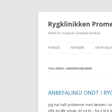
Rygklinikken Prom
Klinik for muskulo-skeletal medicin
FORSIDE
NYHEDER
OM RYGKLI
STIGS KLUMME
HVEM ER V
TAG-ARKIV:
LÆNDEPROBLEMER
PATIENTERNES HISTORIER
TIDSBESTI
NYHEDER
HVOR BOR 
PRISER
ANBEFALING! ONDT I RY
Jeg har haft problemer med lænden i sna
ofte en lille smule. Af og til – fra 2 til