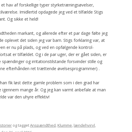
t hav af forskellige typer styrketræningsøvelser,
ilværelse. Imidlertid opdagede jeg ved et tilfælde Stigs
nt. Og sikke et held!
dtheden markant, og allerede efter et par dage følte jeg
 oplevet det siden jeg var barn. Stigs forklaring var, at
Den er nu på plads, og ved en opfølgende kontrol-
rtsat er tilfældet. Og i de par uger, der er gået siden, er
 spændinger og irritationstilstande forsvinder stille og
 mine efterhånden ret trættende øvelsesprogrammer) .
t han fik løst dette gamle problem som i den grad har
 igennem mange år. Og jeg kan varmt anbefale at man
lde var den uhyre effektiv!
storier
og tagget
Anspændthed
,
Klumme
,
lændehvirvl
,