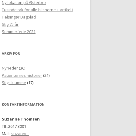
Ny lokation på Østerbro
Tusinde tak for alle hilsnerne + artikel i
Helsingør Dagblad
Stig 75 år
Sommerferie 2021
ARKIV FOR
Nyheder
(36)
Patienternes historier
(21)
Stigs klumme
(17)
KONTAKTINFORMATION
Suzanne Thomsen
Tlf.:2617 3001
Mail:
suzanne-