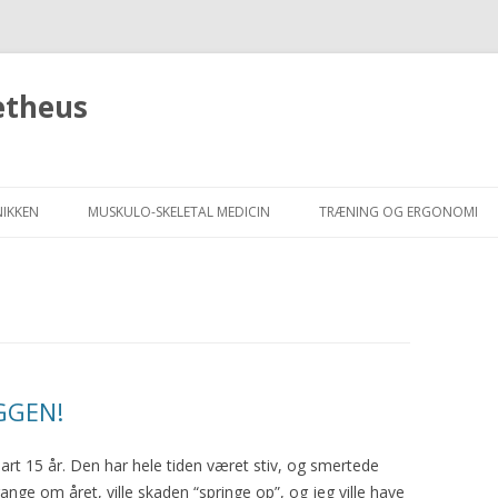
etheus
Hop
til
NIKKEN
MUSKULO-SKELETAL MEDICIN
TRÆNING OG ERGONOMI
indhold
I?
BEHANDLINGSFORM
LLING
PROMETHEUSKONCEPTET
VI?
METODENS EFFEKTIVITET
LINKS
GGEN!
rt 15 år. Den har hele tiden været stiv, og smertede
 6 gange om året, ville skaden “springe op”, og jeg ville have