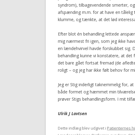
syndrom), tilbagevendende smerter, og e
afspænding m.m. for at have en tålelig t
klumme, og tænkte, at det lød interessa
Efter blot én behandling lettede anspæn
mig nærmest fri igen, som jeg ikke havde
en lændehvirvel havde forskubbet sig. 
behandling kunne vi konstatere, at det fo
det bare gået fortsat fremad (de afledte
roligt – og jeg har ikke følt behov for
Jeg er Stig inderligt taknemmelig for, a
både formet og hæmmet min tilværelse
prøver Stigs behandlingsform. I mit tilfæ
Ulrik J Lavtsen
Dette indlæg blev udgivet i
Patienternes hi