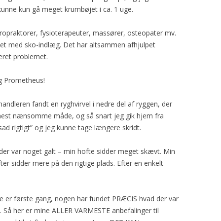
 kunne kun gå meget krumbøjet i ca. 1 uge.
kiropraktorer, fysioterapeuter, massører, osteopater mv.
ået med sko-indlæg. Det har altsammen afhjulpet
eret problemet.
ig Prometheus!
handleren fandt en ryghvirvel i nedre del af ryggen, der
mest nænsomme måde, og så snart jeg gik hjem fra
ad rigtigt” og jeg kunne tage længere skridt.
 der var noget galt – min hofte sidder meget skævt. Min
er sidder mere på den rigtige plads. Efter en enkelt
te er første gang, nogen har fundet PRÆCIS hvad der var
. Så her er mine ALLER VARMESTE anbefalinger til