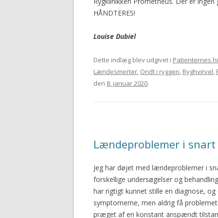
Rygklinikken Prometheus. Der er ingen g
HÅNDTERES!
Louise Dubiel
Dette indlæg blev udgivet i
Patienternes hi
Lændesmerter
,
Ondt i ryggen
,
Ryghvirvel
,
den
8. januar 2020
.
Lændeproblemer i snart 
Jeg har døjet med lændeproblemer i snar
forskellige undersøgelser og behandling
har rigtigt kunnet stille en diagnose, o
symptomerne, men aldrig få problemet 
præget af en konstant anspændt tilstand 