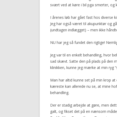
svært ved at køre i bil pga smerter, og
I årenes løb har gået fast hos diverse 
Jeg har også været til akupunktør og g
(undtagen indlægget) – men ikke håndt
NU har jeg så fundet den rigtige! Neml
Jeg var til en enkelt behandling, hvor be
sad skævt. Satte den på plads på den 
klinikken, kunne jeg mærke at min ryg “s
Man har altid kunne set på min krop at
kæreste kan allerede nu se, at mine hoft
behandling.
Der er stadig arbejde at gøre, men det
galt, og fikset det på en nænsom måde