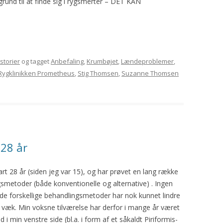
rund til at finde sig i rygsmerter – DET KAN
storier
og tagget
Anbefaling
,
Krumbøjet
,
Lændeproblemer
,
Rygklinikken Prometheus
,
Stig Thomsen
,
Suzanne Thomsen
28 år
t 28 år (siden jeg var 15), og har prøvet en lang række
smetoder (både konventionelle og alternative) . Ingen
g de forskellige behandlingsmetoder har nok kunnet lindre
væk. Min voksne tilværelse har derfor i mange år været
i min venstre side (bl.a. i form af et såkaldt Piriformis-