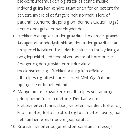
bækkenbundsmusklen og stræk af denne muskel
indvendigt fra kan ændre situationen for en patient fra
at være invalid til at fungere helt normalt. Flere af
patienthistorierne drejer sig om denne situation. Også
denne opdagelse er banebrydende.
Bækkenløsning ses under graviditet hos en del gravide.
Årsagen er lændedysfunktion, der under graviditet får
en speciel karakter, fordi der her sker en forskydning af
tyngdepunktet, leddene bliver løsere af hormonelle
årsager og den gravide er mindre aktiv
motionsmæssigt. Bækkenløsning kan effektivt
afhjælpes og oftest kureres med MM. Også denne
opdagelse er banebrydende.
Mange andre skavanker kan afhjælpes ved at bruge
principperne fra min metode. Det kan være
kæbesmerter, tennisalbue, smerter i hånden, hofte- og
knæsmerter, forfodsplatfod og fodsmerter i øvrigt, når
det kan henføres til bevægeapparatet.
Kroniske smerter udgør et stort samfundsmæssigt