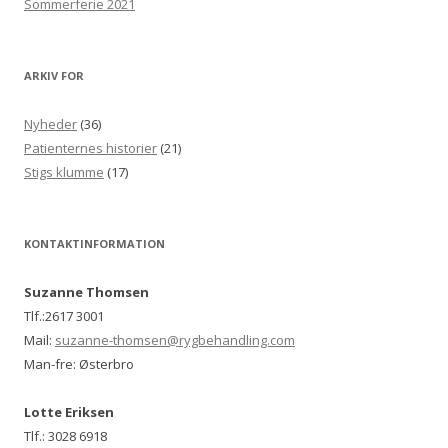
Sommerferie 2021
ARKIV FOR
Nyheder
(36)
Patienternes historier
(21)
Stigs klumme
(17)
KONTAKTINFORMATION
Suzanne Thomsen
Tlf.:2617 3001
Mail:
suzanne-thomsen@rygbehandling.com
Man-fre: Østerbro
Lotte Eriksen
Tlf.: 3028 6918