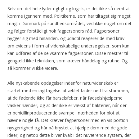
Selv om det hele lyder rigtigt og logisk, er det ikke så nemt at
komme igennem med. Politikerne, som har tiltaget sig meget
magt i Danmark på sundhedsområdet, ved ikke noget om det
og følger forståeligt nok fagpersoners råd. Fagpersoner
hygger sig med hinanden, og udadtil reagerer de med krav
om evidens i form af videnskabelige undersøgelser, som kun
kan udføres af de selvsamme fagpersoner. Disse mestrer til
gengæld ikke teknikken, som kræver håndelag og rutine. Og
så kommer vi ikke videre.
Alle nyskabende opdagelser indenfor naturvidenskab er
startet med en iagttagelse: at æblet falder ned fra stammen,
at de fødende ikke får barselsfeber, når fødselshjælperne
vasker hænder, og at der ikke er vækst af bakterier, når der
er penicillinproducerende svampe i nærheden for blot at
nævne nogle få. Det kræver fagpersoner med en vis portion
nysgerrighed og hår på brystet at hjælpe dem med de gode
ideer, og netop dette bliver kvalt i det nuværende system, der