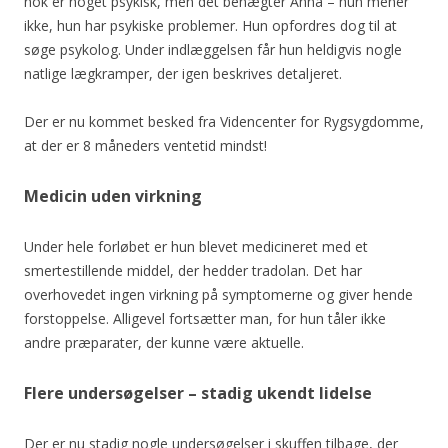
nok er noget psykisk, men det benægter Anna – hun mener
ikke, hun har psykiske problemer. Hun opfordres dog til at
søge psykolog. Under indlæggelsen får hun heldigvis nogle
natlige lægkramper, der igen beskrives detaljeret.
Der er nu kommet besked fra Videncenter for Rygsygdomme,
at der er 8 måneders ventetid mindst!
Medicin uden virkning
Under hele forløbet er hun blevet medicineret med et
smertestillende middel, der hedder tradolan. Det har
overhovedet ingen virkning på symptomerne og giver hende
forstoppelse. Alligevel fortsætter man, for hun tåler ikke
andre præparater, der kunne være aktuelle.
Flere undersøgelser – stadig ukendt lidelse
Der er nu stadig nogle undersøgelser i skuffen tilbage, der