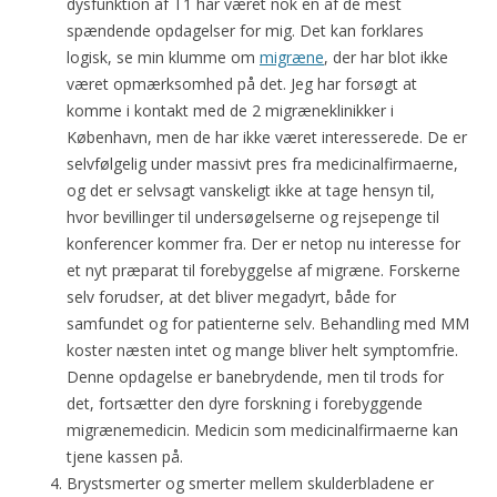
dysfunktion af T1 har været nok en af de mest
spændende opdagelser for mig. Det kan forklares
logisk, se min klumme om
migræne
, der har blot ikke
været opmærksomhed på det. Jeg har forsøgt at
komme i kontakt med de 2 migræneklinikker i
København, men de har ikke været interesserede. De er
selvfølgelig under massivt pres fra medicinalfirmaerne,
og det er selvsagt vanskeligt ikke at tage hensyn til,
hvor bevillinger til undersøgelserne og rejsepenge til
konferencer kommer fra. Der er netop nu interesse for
et nyt præparat til forebyggelse af migræne. Forskerne
selv forudser, at det bliver megadyrt, både for
samfundet og for patienterne selv. Behandling med MM
koster næsten intet og mange bliver helt symptomfrie.
Denne opdagelse er banebrydende, men til trods for
det, fortsætter den dyre forskning i forebyggende
migrænemedicin. Medicin som medicinalfirmaerne kan
tjene kassen på.
Brystsmerter og smerter mellem skulderbladene er