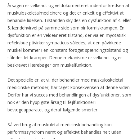
Årsagen er velkendt og veldokumenteret indenfor kredsen af
muskuloskeletalmedicinere og det er enkelt og effektivt at
behandle lidelsen. Tilstanden skyldes en dysfunktion af 4. eller
5. lændehvirvel på samme side som piriformiskrampen. En
dysfunktion er en veldeﬁneret tilstand, der via en myotatisk
reﬂeksbue påvirker sympaticus således, at den påvirkede
muskel kommer i en konstant forøget spændingstilstand og
således let kramper. Denne mekanisme er velkendt og er
beskrevet i lærebøger om muskelfunktion.
Det specielle er, at vi, der behandler med muskuloskeletal
medicinske metoder, har taget konsekvensen af denne viden.
Derfor har vi succes med behandlingen af dysfunktioner, som
nok er den hyppigste årsag til fejlfunktioner i
bevægeapparatet og deraf følgende smerter.
Så ved brug af muskuletal medicinsk behandling kan
piriformissyndrom nemt og effektivt behandles helt uden