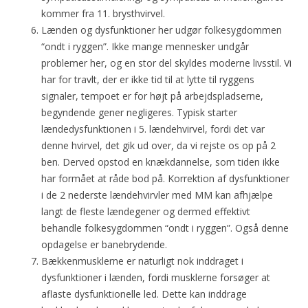
kommer fra 11. brysthvirvel.
Lænden og dysfunktioner her udgør folkesygdommen
“ondt i ryggen”. Ikke mange mennesker undgår
problemer her, og en stor del skyldes moderne livsstil. Vi
har for travlt, der er ikke tid til at lytte til ryggens
signaler, tempoet er for højt på arbejdspladserne,
begyndende gener negligeres. Typisk starter
lændedysfunktionen i 5. lændehvirvel, fordi det var
denne hvirvel, det gik ud over, da vi rejste os op på 2
ben. Derved opstod en knækdannelse, som tiden ikke
har formået at råde bod på. Korrektion af dysfunktioner
i de 2 nederste lændehvirvler med MM kan afhjælpe
langt de fleste lændegener og dermed effektivt
behandle folkesygdommen “ondt i ryggen”. Også denne
opdagelse er banebrydende.
Bækkenmusklerne er naturligt nok inddraget i
dysfunktioner i lænden, fordi musklerne forsøger at
aflaste dysfunktionelle led. Dette kan inddrage