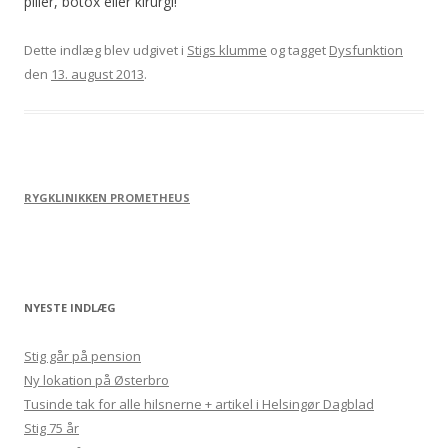
piller, botox eller kirurgi!
Dette indlæg blev udgivet i
Stigs klumme
og tagget
Dysfunktion
den
13. august 2013
.
RYGKLINIKKEN PROMETHEUS
NYESTE INDLÆG
Stig går på pension
Ny lokation på Østerbro
Tusinde tak for alle hilsnerne + artikel i Helsingør Dagblad
Stig 75 år