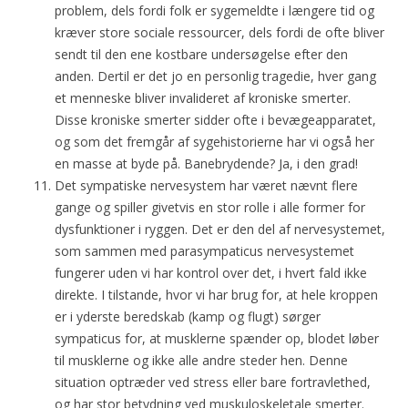
problem, dels fordi folk er sygemeldte i længere tid og
kræver store sociale ressourcer, dels fordi de ofte bliver
sendt til den ene kostbare undersøgelse efter den
anden. Dertil er det jo en personlig tragedie, hver gang
et menneske bliver invalideret af kroniske smerter.
Disse kroniske smerter sidder ofte i bevægeapparatet,
og som det fremgår af sygehistorierne har vi også her
en masse at byde på. Banebrydende? Ja, i den grad!
Det sympatiske nervesystem har været nævnt flere
gange og spiller givetvis en stor rolle i alle former for
dysfunktioner i ryggen. Det er den del af nervesystemet,
som sammen med parasympaticus nervesystemet
fungerer uden vi har kontrol over det, i hvert fald ikke
direkte. I tilstande, hvor vi har brug for, at hele kroppen
er i yderste beredskab (kamp og flugt) sørger
sympaticus for, at musklerne spænder op, blodet løber
til musklerne og ikke alle andre steder hen. Denne
situation optræder ved stress eller bare fortravlethed,
og har stor betydning ved muskuloskeletale smerter.