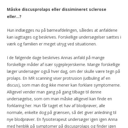
Måske discusprolaps eller dissimineret sclerose
eller…?
Hun indlægges nu på børneafdelingen, således at anfaldene
kan iagttages og beskrives. Forskellige undersøgelser sættes i
værk og familien er meget utryg ved situationen.
I de følgende dage beskrives Annas anfald på mange
forskellige måder af især sygeplejerskerne. Mange forskellige
læger undersøger også hver dag, om der skulle være tegn på
prolaps. En MR scanning viser protrusion (udbuling af en
discus), som man dog ikke mener kan forklare symptomerne.
Alligevel vender man gang på gang tilbage til denne
undersøgelse, som om man måske alligevel kan finde en
forklaring her. Hun får taget et hav af blodprøver, alle
normale, enkelte dog på grænsen, så det giver anledning til
nye blodprøver. En fysioterapeut undersøger igen igen Anna
med henblik på symptomer på discusprolaps og finder igen