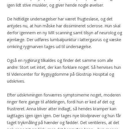
igen lidt stive muskler, og giver hende nogle øvelser.
De hidtidige undersøgelser har været frugtesløse, og det
antydes nu, at hun måske har dissimineret sclerose. Hun skal
derfor igennem en ny MR scanning samt tilsyn af neurolog og
øjenlæge. Der udføres lumbalpunktur i lattergasrus og væske
omkring rygmarven tages ud til undersøgelse.
Også en rygkirurg tilkaldes og finder det samme som alle
andre: Stort set intet, der kan forklare noget. Så henvises hun
til Videncenter for Rygsygdomme på Glostrup Hospital og
udskrives.
Efter udskrivningen forværres symptomerne noget, moderen
ringer flere gange til afdelingen, fordi hun er ked af det og
frustreret. Anna bliver atter indlagt, så hendes kramper kan
iagttages igen igen igen. Der tages nye blodprøver og hun får
taget trykmåling på hænder og fødder. Det ventileres, at det