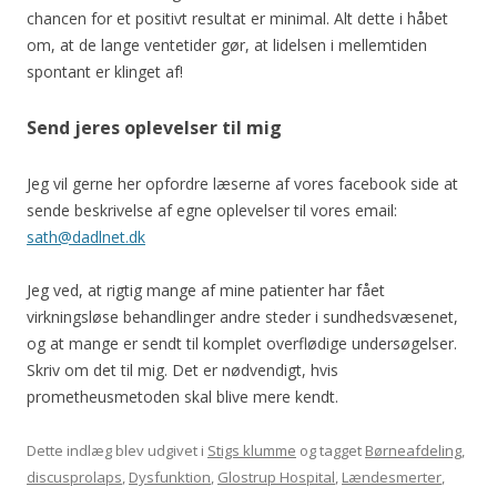
chancen for et positivt resultat er minimal. Alt dette i håbet
om, at de lange ventetider gør, at lidelsen i mellemtiden
spontant er klinget af!
Send jeres oplevelser til mig
Jeg vil gerne her opfordre læserne af vores facebook side at
sende beskrivelse af egne oplevelser til vores email:
sath@dadlnet.dk
Jeg ved, at rigtig mange af mine patienter har fået
virkningsløse behandlinger andre steder i sundhedsvæsenet,
og at mange er sendt til komplet overflødige undersøgelser.
Skriv om det til mig. Det er nødvendigt, hvis
prometheusmetoden skal blive mere kendt.
Dette indlæg blev udgivet i
Stigs klumme
og tagget
Børneafdeling
,
discusprolaps
,
Dysfunktion
,
Glostrup Hospital
,
Lændesmerter
,