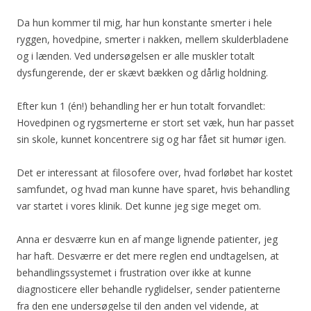
Da hun kommer til mig, har hun konstante smerter i hele
ryggen, hovedpine, smerter i nakken, mellem skulderbladene
og i lænden. Ved undersøgelsen er alle muskler totalt
dysfungerende, der er skævt bækken og dårlig holdning.
Efter kun 1 (én!) behandling her er hun totalt forvandlet:
Hovedpinen og rygsmerterne er stort set væk, hun har passet
sin skole, kunnet koncentrere sig og har fået sit humør igen.
Det er interessant at filosofere over, hvad forløbet har kostet
samfundet, og hvad man kunne have sparet, hvis behandling
var startet i vores klinik. Det kunne jeg sige meget om.
Anna er desværre kun en af mange lignende patienter, jeg
har haft. Desværre er det mere reglen end undtagelsen, at
behandlingssystemet i frustration over ikke at kunne
diagnosticere eller behandle ryglidelser, sender patienterne
fra den ene undersøgelse til den anden vel vidende, at