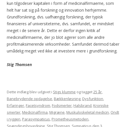
kun tilgodeser kapitalen i form af medicinalfirmaerne, som
helt har sat sig på forskning og innovation herhjemme.
Grundforskning, dvs. uafhængig forskning, der typisk
finansieres af universiteterne, dvs. samfundet, er mindsket
meget i de senere år. Dette er derfor ingen kritik af
medicinalfirmaerne, der jo blot agerer som alle andre
profitmaksimerende virksomheder. Samfundet derimod taber
umådelig meget ved ikke at investere mere i grundforskning.
Stig Thomsen
Dette indlæg blev udgivet i
Stigs klumme
og tagget
25 år
,
Banebrydende opdagelse
,
Bækkenløsning
,
Dysfunktion
,
Erfaringer
,
Facetsyndrom
,
Fodsmerter
,
Halsbrand
,
Kroniske
smerter
,
Medicinalfirma
,
Migræne
,
Muskuloskeletal medicin
,
Ondt
i ryggen
,
Parasympaticus
,
Prometheusmetoden
,
Spændingshovedpine
,
Stig Thomsen
,
Sympaticus
den
3.