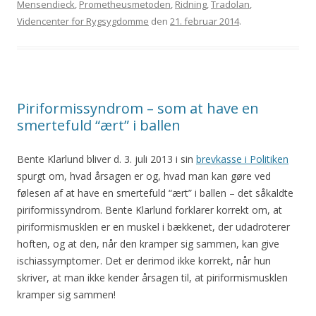
Mensendieck
,
Prometheusmetoden
,
Ridning
,
Tradolan
,
Videncenter for Rygsygdomme
den
21. februar 2014
.
Piriformissyndrom – som at have en
smertefuld “ært” i ballen
Bente Klarlund bliver d. 3. juli 2013 i sin
brevkasse i Politiken
spurgt om, hvad årsagen er og, hvad man kan gøre ved
følesen af at have en smertefuld “ært” i ballen – det såkaldte
piriformissyndrom. Bente Klarlund forklarer korrekt om, at
piriformismusklen er en muskel i bækkenet, der udadroterer
hoften, og at den, når den kramper sig sammen, kan give
ischiassymptomer. Det er derimod ikke korrekt, når hun
skriver, at man ikke kender årsagen til, at piriformismusklen
kramper sig sammen!