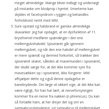
meget almindelige. Mange bliver indlagt og undersøgt
på mistanke om blodprop i hjertet. Smerterne kan
skyldes et facetsyndrom i ryggen og behandles
forholdsvist nemt med MM.
Sure opstød og halsbrand er ganske almindelige
skavanker. Jeg har opdaget, at en dysfunktion af 11.
brysthvirvel medfører spændinger i den ene
mellemgulvshalvdel. Spiserøret går igennem
mellemgulvet, og når den ene halvdel af mellemgulvet
er mere spændt og dermed forkortet, så trækker den
spiserøret skævt, således at mavemunden i spiserøret,
der skulle sørge for, at der ikke kommer syre fra
mavesækken op i spiserøret, ikke fungerer. MM
afhjælper dette og også denne opdagelse er
banebrydende. Din læge vil sikkert sige, at det ikke kan
være rigtigt, for han har lært, at nerveforsyningen
kommer fra en nerve fra nakken (n phrenicus). Du kan
så fortælle ham, at her drejer det sig om en
sympaticusstimulering, og sympaticus til mellemgulvet