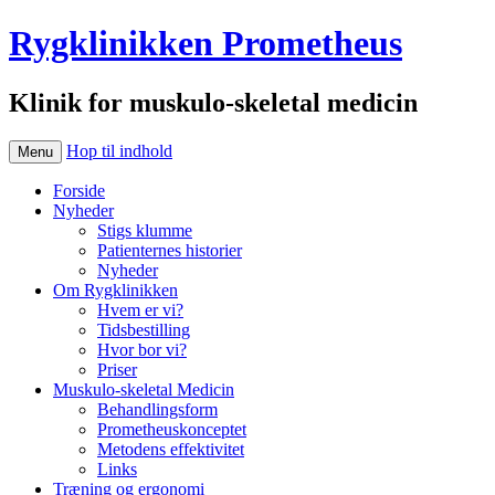
Rygklinikken Prometheus
Klinik for muskulo-skeletal medicin
Hop til indhold
Menu
Forside
Nyheder
Stigs klumme
Patienternes historier
Nyheder
Om Rygklinikken
Hvem er vi?
Tidsbestilling
Hvor bor vi?
Priser
Muskulo-skeletal Medicin
Behandlingsform
Prometheuskonceptet
Metodens effektivitet
Links
Træning og ergonomi