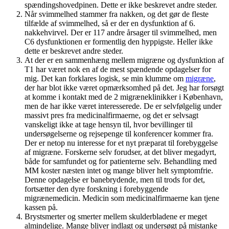
spændingshovedpinen. Dette er ikke beskrevet andre steder.
Når svimmelhed stammer fra nakken, og det gør de fleste
tilfælde af svimmelhed, så er der en dysfunktion af 6.
nakkehvirvel. Der er 117 andre årsager til svimmelhed, men
C6 dysfunktionen er formentlig den hyppigste. Heller ikke
dette er beskrevet andre steder.
At der er en sammenhæng mellem migræne og dysfunktion af
T1 har været nok en af de mest spændende opdagelser for
mig. Det kan forklares logisk, se min klumme om
migræne
,
der har blot ikke været opmærksomhed på det. Jeg har forsøgt
at komme i kontakt med de 2 migræneklinikker i København,
men de har ikke været interesserede. De er selvfølgelig under
massivt pres fra medicinalfirmaerne, og det er selvsagt
vanskeligt ikke at tage hensyn til, hvor bevillinger til
undersøgelserne og rejsepenge til konferencer kommer fra.
Der er netop nu interesse for et nyt præparat til forebyggelse
af migræne. Forskerne selv forudser, at det bliver megadyrt,
både for samfundet og for patienterne selv. Behandling med
MM koster næsten intet og mange bliver helt symptomfrie.
Denne opdagelse er banebrydende, men til trods for det,
fortsætter den dyre forskning i forebyggende
migrænemedicin. Medicin som medicinalfirmaerne kan tjene
kassen på.
Brystsmerter og smerter mellem skulderbladene er meget
almindelige. Mange bliver indlagt og undersøgt på mistanke