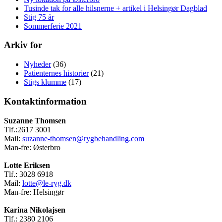
Tusinde tak for alle hilsnerne + artikel i Helsingør Dagblad
Stig 75 år
Sommerferie 2021
Arkiv for
Nyheder
(36)
Patienternes historier
(21)
Stigs klumme
(17)
Kontaktinformation
Suzanne Thomsen
Tlf.:2617 3001
Mail:
suzanne-thomsen@rygbehandling.com
Man-fre: Østerbro
Lotte Eriksen
Tlf.: 3028 6918
Mail:
lotte@le-ryg.dk
Man-fre: Helsingør
Karina Nikolajsen
Tlf.: 2380 2106