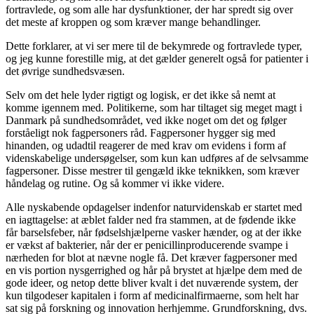
fortravlede, og som alle har dysfunktioner, der har spredt sig over
det meste af kroppen og som kræver mange behandlinger.
Dette forklarer, at vi ser mere til de bekymrede og fortravlede typer,
og jeg kunne forestille mig, at det gælder generelt også for patienter i
det øvrige sundhedsvæsen.
Selv om det hele lyder rigtigt og logisk, er det ikke så nemt at
komme igennem med. Politikerne, som har tiltaget sig meget magt i
Danmark på sundhedsområdet, ved ikke noget om det og følger
forståeligt nok fagpersoners råd. Fagpersoner hygger sig med
hinanden, og udadtil reagerer de med krav om evidens i form af
videnskabelige undersøgelser, som kun kan udføres af de selvsamme
fagpersoner. Disse mestrer til gengæld ikke teknikken, som kræver
håndelag og rutine. Og så kommer vi ikke videre.
Alle nyskabende opdagelser indenfor naturvidenskab er startet med
en iagttagelse: at æblet falder ned fra stammen, at de fødende ikke
får barselsfeber, når fødselshjælperne vasker hænder, og at der ikke
er vækst af bakterier, når der er penicillinproducerende svampe i
nærheden for blot at nævne nogle få. Det kræver fagpersoner med
en vis portion nysgerrighed og hår på brystet at hjælpe dem med de
gode ideer, og netop dette bliver kvalt i det nuværende system, der
kun tilgodeser kapitalen i form af medicinalfirmaerne, som helt har
sat sig på forskning og innovation herhjemme. Grundforskning, dvs.