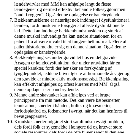
lændehvirvler med MM kan afhjælpe langt de fleste
lændegener og dermed effektivt behandle folkesygdommen
“ondt i ryggen”. Også denne opdagelse er banebrydende.
Bækkenmusklerne er naturligt nok inddraget i dysfunktioner i
lænden, fordi musklerne forsøger at aflaste dysfunktionelle
led. Dette kan inddrage bækkenbundsmusklen og stræk af
denne muskel indvendigt fra kan ændre situationen for en
patient fra at være invalid til at fungere helt normalt. Flere af
patienthistorierne drejer sig om denne situation. Også denne
opdagelse er banebrydende.
Bækkenløsning ses under graviditet hos en del gravide.
Årsagen er lændedysfunktion, der under graviditet får en
speciel karakter, fordi der her sker en forskydning af
tyngdepunktet, leddene bliver løsere af hormonelle årsager og
den gravide er mindre aktiv motionsmæssigt. Bækkenløsning
kan effektivt afhjælpes og oftest kureres med MM. Også
denne opdagelse er banebrydende.
Mange andre skavanker kan afhjælpes ved at bruge
principperne fra min metode. Det kan være kæbesmerter,
tennisalbue, smerter i hånden, hofte- og knæsmerter,
forfodsplatfod og fodsmerter i øvrigt, når det kan henføres til
bevægeapparatet.
Kroniske smerter udgør et stort samfundsmæssigt problem,
dels fordi folk er sygemeldte i længere tid og kræver store
sociale ressourcer, dels fordi de ofte bliver sendt til den ene