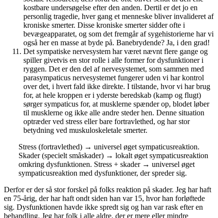
kostbare undersøgelse efter den anden. Dertil er det jo en
personlig tragedie, hver gang et menneske bliver invalideret af
kroniske smerter. Disse kroniske smerter sidder ofte i
bevægeapparatet, og som det fremgår af sygehistorierne har vi
også her en masse at byde på. Banebrydende? Ja, i den grad!
Det sympatiske nervesystem har været nævnt flere gange og
spiller givetvis en stor rolle i alle former for dysfunktioner i
ryggen. Det er den del af nervesystemet, som sammen med
parasympaticus nervesystemet fungerer uden vi har kontrol
over det, i hvert fald ikke direkte. I tilstande, hvor vi har brug
for, at hele kroppen er i yderste beredskab (kamp og flugt)
sørger sympaticus for, at musklerne spænder op, blodet løber
til musklerne og ikke alle andre steder hen. Denne situation
optræder ved stress eller bare fortravlethed, og har stor
betydning ved muskuloskeletale smerter.
Stress (fortravlethed) → universel øget sympaticusreaktion.
Skader (specielt småskader) → lokalt øget sympaticusreaktion
omkring dysfunktionen. Stress + skader → universel øget
sympaticusreaktion med dysfunktioner, der spreder sig.
Derfor er der så stor forskel på folks reaktion på skader. Jeg har haft
en 75-årig, der har haft ondt siden han var 15, hvor han forløftede
sig. Dysfunktionen havde ikke spredt sig og han var rask efter en
behandling. Jeg har folk i alle aldre, der er mere eller mindre