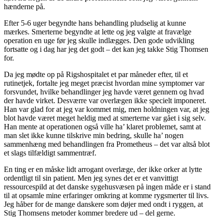
hænderne på.
Efter 5-6 uger begyndte hans behandling pludselig at kunne
mærkes. Smerterne begyndte at lette og jeg valgte at fravælge
operation en uge før jeg skulle indlægges. Den gode udvikling
fortsatte og i dag har jeg det godt – det kan jeg takke Stig Thomsen
for.
Da jeg mødte op på Rigshospitalet et par måneder efter, til et
rutinetjek, fortalte jeg meget præcist hvordan mine symptomer var
forsvundet, hvilke behandlinger jeg havde været gennem og hvad
der havde virket. Desværre var overlægen ikke specielt imponeret.
Han var glad for at jeg var kommet mig, men holdningen var, at jeg
blot havde været meget heldig med at smerterne var gået i sig selv.
Han mente at operationen også ville ha’ klaret problemet, samt at
man slet ikke kunne tilskrive min bedring, skulle ha’ nogen
sammenhæng med behandlingen fra Prometheus – det var altså blot
et slags tilfældigt sammentræf.
En ting er en måske lidt arrogant overlæge, der ikke orker at lytte
ordentligt til sin patient. Men jeg synes det er et vanvittigt
ressourcespild at det danske sygehusvæsen på ingen måde er i stand
til at opsamle mine erfaringer omkring at komme rygsmerter til livs.
Jeg håber for de mange danskere som døjer med ondt i ryggen, at
Stig Thomsens metoder kommer bredere ud – del gerne.