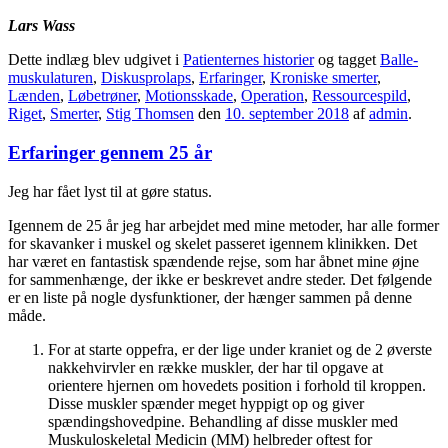
Lars Wass
Dette indlæg blev udgivet i
Patienternes historier
og tagget
Balle-
muskulaturen
,
Diskusprolaps
,
Erfaringer
,
Kroniske smerter
,
Lænden
,
Løbetrøner
,
Motionsskade
,
Operation
,
Ressourcespild
,
Riget
,
Smerter
,
Stig Thomsen
den
10. september 2018
af
admin
.
Erfaringer gennem 25 år
Jeg har fået lyst til at gøre status.
Igennem de 25 år jeg har arbejdet med mine metoder, har alle former
for skavanker i muskel og skelet passeret igennem klinikken. Det
har været en fantastisk spændende rejse, som har åbnet mine øjne
for sammenhænge, der ikke er beskrevet andre steder. Det følgende
er en liste på nogle dysfunktioner, der hænger sammen på denne
måde.
For at starte oppefra, er der lige under kraniet og de 2 øverste
nakkehvirvler en række muskler, der har til opgave at
orientere hjernen om hovedets position i forhold til kroppen.
Disse muskler spænder meget hyppigt op og giver
spændingshovedpine. Behandling af disse muskler med
Muskuloskeletal Medicin (MM) helbreder oftest for