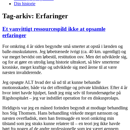
Din historie
Tag-arkiv:
Erfaringer
Et vanvittigt ressourcespild ikke at opsamle
erfaringer
For omkring 4 år siden begyndte små smerter at opstå i lænden og
balle-muskulaturen. Jeg løbetrænede ivrigt (ca. 40 km. ugentligt) og
var meget bevidst om løbestil, restitution osv. Men det udviklede sig,
og for at gøre en utrolig lang historie ultrakort, så blev smerterne
kroniske, meget kraftige og udviklede sig med årene til at være
næsten invaliderende.
Jeg opsøgte ALT hvad der så ud til at kunne behandle
motionsskader, både via det offentlige og private klinikker. Efter 4 år
hvor intet havde hjulpet, fandt jeg mig selv til forundersøgelse på
Rigshospitalet – jeg var indstillet operation for en diskusprolaps.
Heldigvis var jeg en måned forinden begyndt at modtage behandling
hos Stig Thomsen. Hans behandling virkede meget nænsom og
næsten overfladisk, men han fremsagde en teori omkring min
tilstand som jeg straks kunne relatere til – en teori jeg ikke havde
hørt fra nogen af de andre professionelle som jeg været gennem