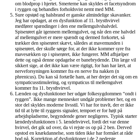
om blodprop i hjertet. Smerterne kan skyldes et facetsyndrom
i ryggen og behandles forholdsvist nemt med MM.
Sure opstød og halsbrand er ganske almindelige skavanker.
Jeg har opdaget, at en dysfunktion af 11. brysthvirvel
medfører spændinger i den ene mellemgulvshalvdel.
Spiserøret går igennem mellemgulvet, og når den ene halvdel
af mellemgulvet er mere spændt og dermed forkortet, så
trækker den spiserøret skævt, således at mavemunden i
spiserøret, der skulle sørge for, at der ikke kommer syre fra
mavesækken op i spiserøret, ikke fungerer. MM afhjælper
dette og også denne opdagelse er banebrydende. Din læge vil
sikkert sige, at det ikke kan være rigtigt, for han har lært, at
nerveforsyningen kommer fra en nerve fra nakken (n
phrenicus). Du kan så fortælle ham, at her drejer det sig om en
sympaticusstimulering, og sympaticus til mellemgulvet
kommer fra 11. brysthvirvel.
Lænden og dysfunktioner her udgør folkesygdommen “ondt i
ryggen”. Ikke mange mennesker undgår problemer her, og en
stor del skyldes moderne livsstil. Vi har for travlt, der er ikke
tid til at lytte til ryggens signaler, tempoet er for højt på
arbejdspladserne, begyndende gener negligeres. Typisk starter
lændedysfunktionen i 5. lændehvirvel, fordi det var denne
hvirvel, det gik ud over, da vi rejste os op på 2 ben. Derved
opstod en knækdannelse, som tiden ikke har formået at råde
bod på. Korrektion af dysfunktioner i de 2 nederste