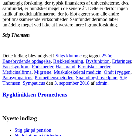
uafhængig forskning, der typisk finansieres af universiteterne, dvs.
samfundet, er mindsket meget i de senere år. Dette er derfor ingen
kritik af medicinalfirmaerne, der jo blot agerer som alle andre
profitmaksimerende virksomheder. Samfundet derimod taber
umådelig meget ved ikke at investere mere i grundforskning.
Stig Thomsen
Dette indlæg blev udgivet i
Stigs klumme
og tagget
25 år
,
Banebrydende opdagelse
,
Bækkenløsning
,
Dysfunktion
,
Erfaringer
,
Facetsyndrom
,
Fodsmerter
,
Halsbrand
,
Kroniske smerter
,
Medicinalfirma
,
Migræne
,
Muskuloskeletal medicin
,
Ondt i ryggen
,
Parasympaticus
,
Prometheusmetoden
,
Spændingshovedpine
,
Stig
Thomsen
,
Sympaticus
den
3. september 2018
af
admin
.
Rygklinikken Prometheus
Nyeste indlæg
Stig går på pension
Ny lokation på Østerbro