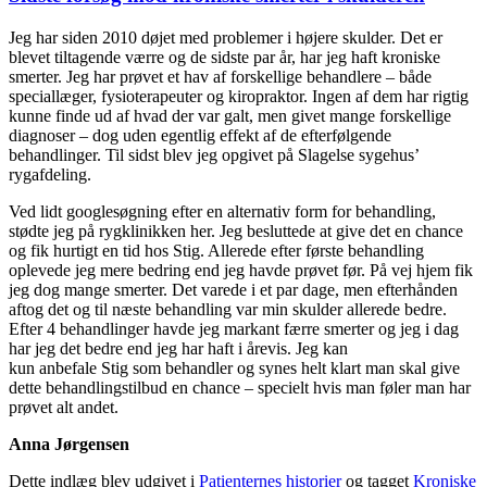
Jeg har siden 2010 døjet med problemer i højere skulder. Det er
blevet tiltagende værre og de sidste par år, har jeg haft kroniske
smerter. Jeg har prøvet et hav af forskellige behandlere – både
speciallæger, fysioterapeuter og kiropraktor. Ingen af dem har rigtig
kunne finde ud af hvad der var galt, men givet mange forskellige
diagnoser – dog uden egentlig effekt af de efterfølgende
behandlinger. Til sidst blev jeg opgivet på Slagelse sygehus’
rygafdeling.
Ved lidt googlesøgning efter en alternativ form for behandling,
stødte jeg på rygklinikken her. Jeg besluttede at give det en chance
og fik hurtigt en tid hos Stig. Allerede efter første behandling
oplevede jeg mere bedring end jeg havde prøvet før. På vej hjem fik
jeg dog mange smerter. Det varede i et par dage, men efterhånden
aftog det og til næste behandling var min skulder allerede bedre.
Efter 4 behandlinger havde jeg markant færre smerter og jeg i dag
har jeg det bedre end jeg har haft i årevis. Jeg kan
kun anbefale Stig som behandler og synes helt klart man skal give
dette behandlingstilbud en chance – specielt hvis man føler man har
prøvet alt andet.
Anna Jørgensen
Dette indlæg blev udgivet i
Patienternes historier
og tagget
Kroniske