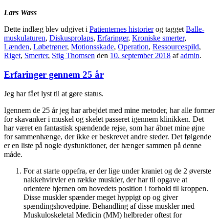
Lars Wass
Dette indlæg blev udgivet i
Patienternes historier
og tagget
Balle-
muskulaturen
,
Diskusprolaps
,
Erfaringer
,
Kroniske smerter
,
Lænden
,
Løbetrøner
,
Motionsskade
,
Operation
,
Ressourcespild
,
Riget
,
Smerter
,
Stig Thomsen
den
10. september 2018
af
admin
.
Erfaringer gennem 25 år
Jeg har fået lyst til at gøre status.
Igennem de 25 år jeg har arbejdet med mine metoder, har alle former
for skavanker i muskel og skelet passeret igennem klinikken. Det
har været en fantastisk spændende rejse, som har åbnet mine øjne
for sammenhænge, der ikke er beskrevet andre steder. Det følgende
er en liste på nogle dysfunktioner, der hænger sammen på denne
måde.
For at starte oppefra, er der lige under kraniet og de 2 øverste
nakkehvirvler en række muskler, der har til opgave at
orientere hjernen om hovedets position i forhold til kroppen.
Disse muskler spænder meget hyppigt op og giver
spændingshovedpine. Behandling af disse muskler med
Muskuloskeletal Medicin (MM) helbreder oftest for