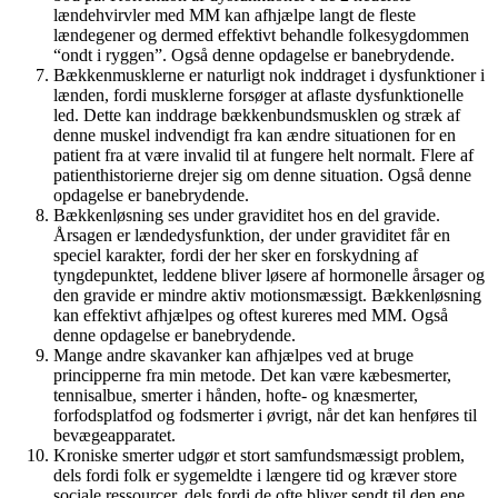
lændehvirvler med MM kan afhjælpe langt de fleste
lændegener og dermed effektivt behandle folkesygdommen
“ondt i ryggen”. Også denne opdagelse er banebrydende.
Bækkenmusklerne er naturligt nok inddraget i dysfunktioner i
lænden, fordi musklerne forsøger at aflaste dysfunktionelle
led. Dette kan inddrage bækkenbundsmusklen og stræk af
denne muskel indvendigt fra kan ændre situationen for en
patient fra at være invalid til at fungere helt normalt. Flere af
patienthistorierne drejer sig om denne situation. Også denne
opdagelse er banebrydende.
Bækkenløsning ses under graviditet hos en del gravide.
Årsagen er lændedysfunktion, der under graviditet får en
speciel karakter, fordi der her sker en forskydning af
tyngdepunktet, leddene bliver løsere af hormonelle årsager og
den gravide er mindre aktiv motionsmæssigt. Bækkenløsning
kan effektivt afhjælpes og oftest kureres med MM. Også
denne opdagelse er banebrydende.
Mange andre skavanker kan afhjælpes ved at bruge
principperne fra min metode. Det kan være kæbesmerter,
tennisalbue, smerter i hånden, hofte- og knæsmerter,
forfodsplatfod og fodsmerter i øvrigt, når det kan henføres til
bevægeapparatet.
Kroniske smerter udgør et stort samfundsmæssigt problem,
dels fordi folk er sygemeldte i længere tid og kræver store
sociale ressourcer, dels fordi de ofte bliver sendt til den ene