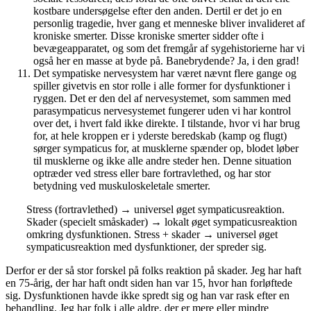
kostbare undersøgelse efter den anden. Dertil er det jo en
personlig tragedie, hver gang et menneske bliver invalideret af
kroniske smerter. Disse kroniske smerter sidder ofte i
bevægeapparatet, og som det fremgår af sygehistorierne har vi
også her en masse at byde på. Banebrydende? Ja, i den grad!
Det sympatiske nervesystem har været nævnt flere gange og
spiller givetvis en stor rolle i alle former for dysfunktioner i
ryggen. Det er den del af nervesystemet, som sammen med
parasympaticus nervesystemet fungerer uden vi har kontrol
over det, i hvert fald ikke direkte. I tilstande, hvor vi har brug
for, at hele kroppen er i yderste beredskab (kamp og flugt)
sørger sympaticus for, at musklerne spænder op, blodet løber
til musklerne og ikke alle andre steder hen. Denne situation
optræder ved stress eller bare fortravlethed, og har stor
betydning ved muskuloskeletale smerter.
Stress (fortravlethed) → universel øget sympaticusreaktion.
Skader (specielt småskader) → lokalt øget sympaticusreaktion
omkring dysfunktionen. Stress + skader → universel øget
sympaticusreaktion med dysfunktioner, der spreder sig.
Derfor er der så stor forskel på folks reaktion på skader. Jeg har haft
en 75-årig, der har haft ondt siden han var 15, hvor han forløftede
sig. Dysfunktionen havde ikke spredt sig og han var rask efter en
behandling. Jeg har folk i alle aldre, der er mere eller mindre