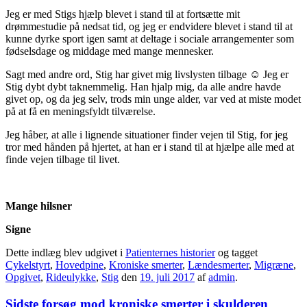
Jeg er med Stigs hjælp blevet i stand til at fortsætte mit
drømmestudie på nedsat tid, og jeg er endvidere blevet i stand til at
kunne dyrke sport igen samt at deltage i sociale arrangementer som
fødselsdage og middage med mange mennesker.
Sagt med andre ord, Stig har givet mig livslysten tilbage ☺ Jeg er
Stig dybt dybt taknemmelig. Han hjalp mig, da alle andre havde
givet op, og da jeg selv, trods min unge alder, var ved at miste modet
på at få en meningsfyldt tilværelse.
Jeg håber, at alle i lignende situationer finder vejen til Stig, for jeg
tror med hånden på hjertet, at han er i stand til at hjælpe alle med at
finde vejen tilbage til livet.
Mange hilsner
Signe
Dette indlæg blev udgivet i
Patienternes historier
og tagget
Cykelstyrt
,
Hovedpine
,
Kroniske smerter
,
Lændesmerter
,
Migræne
,
Opgivet
,
Rideulykke
,
Stig
den
19. juli 2017
af
admin
.
Sidste forsøg mod kroniske smerter i skulderen