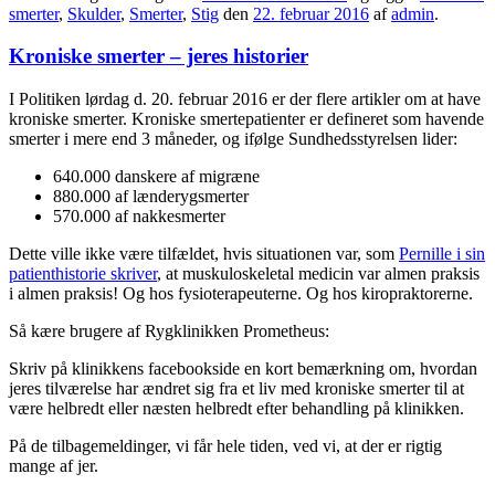
smerter
,
Skulder
,
Smerter
,
Stig
den
22. februar 2016
af
admin
.
Kroniske smerter – jeres historier
I Politiken lørdag d. 20. februar 2016 er der flere artikler om at have
kroniske smerter. Kroniske smertepatienter er defineret som havende
smerter i mere end 3 måneder, og ifølge Sundhedsstyrelsen lider:
640.000 danskere af migræne
880.000 af lænderygsmerter
570.000 af nakkesmerter
Dette ville ikke være tilfældet, hvis situationen var, som
Pernille i sin
patienthistorie skriver
, at muskuloskeletal medicin var almen praksis
i almen praksis! Og hos fysioterapeuterne. Og hos kiropraktorerne.
Så kære brugere af Rygklinikken Prometheus:
Skriv på klinikkens facebookside en kort bemærkning om, hvordan
jeres tilværelse har ændret sig fra et liv med kroniske smerter til at
være helbredt eller næsten helbredt efter behandling på klinikken.
På de tilbagemeldinger, vi får hele tiden, ved vi, at der er rigtig
mange af jer.