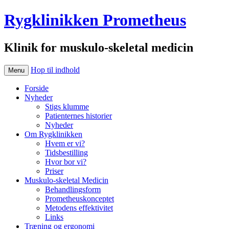
Rygklinikken Prometheus
Klinik for muskulo-skeletal medicin
Hop til indhold
Menu
Forside
Nyheder
Stigs klumme
Patienternes historier
Nyheder
Om Rygklinikken
Hvem er vi?
Tidsbestilling
Hvor bor vi?
Priser
Muskulo-skeletal Medicin
Behandlingsform
Prometheuskonceptet
Metodens effektivitet
Links
Træning og ergonomi