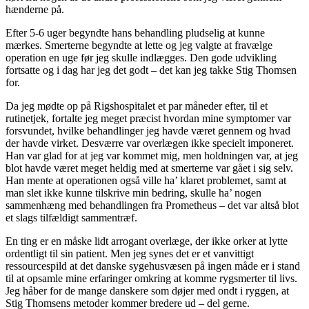
hænderne på.
Efter 5-6 uger begyndte hans behandling pludselig at kunne
mærkes. Smerterne begyndte at lette og jeg valgte at fravælge
operation en uge før jeg skulle indlægges. Den gode udvikling
fortsatte og i dag har jeg det godt – det kan jeg takke Stig Thomsen
for.
Da jeg mødte op på Rigshospitalet et par måneder efter, til et
rutinetjek, fortalte jeg meget præcist hvordan mine symptomer var
forsvundet, hvilke behandlinger jeg havde været gennem og hvad
der havde virket. Desværre var overlægen ikke specielt imponeret.
Han var glad for at jeg var kommet mig, men holdningen var, at jeg
blot havde været meget heldig med at smerterne var gået i sig selv.
Han mente at operationen også ville ha’ klaret problemet, samt at
man slet ikke kunne tilskrive min bedring, skulle ha’ nogen
sammenhæng med behandlingen fra Prometheus – det var altså blot
et slags tilfældigt sammentræf.
En ting er en måske lidt arrogant overlæge, der ikke orker at lytte
ordentligt til sin patient. Men jeg synes det er et vanvittigt
ressourcespild at det danske sygehusvæsen på ingen måde er i stand
til at opsamle mine erfaringer omkring at komme rygsmerter til livs.
Jeg håber for de mange danskere som døjer med ondt i ryggen, at
Stig Thomsens metoder kommer bredere ud – del gerne.