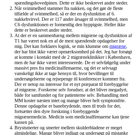
spændingshovedpinen. Dette er ikke beskrevet andre steder.
Når svimmelhed stammer fra nakken, og det gør de fleste
tilfælde af svimmelhed, så er der en dysfunktion af 6.
nakkehvirvel. Der er 117 andre årsager til svimmelhed, men
C6 dysfunktionen er formentlig den hyppigste. Heller ikke
dette er beskrevet andre steder.
At der er en sammenhæng mellem migræne og dysfunktion af
T1 har været nok en af de mest spændende opdagelser for
mig. Det kan forklares logisk, se min klumme om
migræne
,
der har blot ikke været opmærksomhed på det. Jeg har forsøgt
at komme i kontakt med de 2 migræneklinikker i København,
men de har ikke været interesserede. De er selvfølgelig under
massivt pres fra medicinalfirmaerne, og det er selvsagt
vanskeligt ikke at tage hensyn til, hvor bevillinger til
undersøgelserne og rejsepenge til konferencer kommer fra.
Der er netop nu interesse for et nyt præparat til forebyggelse
af migræne. Forskerne selv forudser, at det bliver megadyrt,
både for samfundet og for patienterne selv. Behandling med
MM koster næsten intet og mange bliver helt symptomfrie.
Denne opdagelse er banebrydende, men til trods for det,
fortsætter den dyre forskning i forebyggende
migrænemedicin. Medicin som medicinalfirmaerne kan tjene
kassen på.
Brystsmerter og smerter mellem skulderbladene er meget
almindelige. Mange bliver indlagt og undersøgt på mistanke