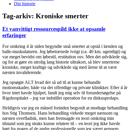
Din historie
Tag-arkiv:
Kroniske smerter
Et vanvittigt ressourcespild ikke at opsamle
erfaringer
For omkring 4 år siden begyndte små smerter at opstå i lænden og
balle-muskulaturen. Jeg løbetrænede ivrigt (ca. 40 km. ugentligt) og
var meget bevidst om løbestil, restitution osv. Men det udviklede sig,
og for at gøre en utrolig lang historie ultrakort, så blev smerterne
kroniske, meget kraftige og udviklede sig med årene til at være
næsten invaliderende.
Jeg opsøgte ALT hvad der så ud til at kunne behandle
motionsskader, både via det offentlige og private klinikker. Efter 4 år
hvor intet havde hjulpet, fandt jeg mig selv til forundersøgelse på
Rigshospitalet – jeg var indstillet operation for en diskusprolaps.
Heldigvis var jeg en måned forinden begyndt at modtage behandling
hos Stig Thomsen. Hans behandling virkede meget nænsom og
næsten overfladisk, men han fremsagde en teori omkring min
tilstand som jeg straks kunne relatere til – en teori jeg ikke havde
hørt fra nogen af de andre professionelle som jeg været gennem