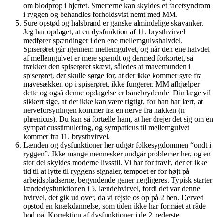
om blodprop i hjertet. Smerterne kan skyldes et facetsyndrom
i ryggen og behandles forholdsvist nemt med MM.
Sure opstød og halsbrand er ganske almindelige skavanker.
Jeg har opdaget, at en dysfunktion af 11. brysthvirvel
medfører spændinger i den ene mellemgulvshalvdel.
Spiserøret går igennem mellemgulvet, og når den ene halvdel
af mellemgulvet er mere spændt og dermed forkortet, så
trækker den spiserøret skævt, således at mavemunden i
spiserøret, der skulle sørge for, at der ikke kommer syre fra
mavesækken op i spiserøret, ikke fungerer. MM afhjælper
dette og også denne opdagelse er banebrydende. Din læge vil
sikkert sige, at det ikke kan være rigtigt, for han har lært, at
nerveforsyningen kommer fra en nerve fra nakken (n
phrenicus). Du kan så fortælle ham, at her drejer det sig om en
sympaticusstimulering, og sympaticus til mellemgulvet
kommer fra 11. brysthvirvel.
Lænden og dysfunktioner her udgør folkesygdommen “ondt i
ryggen”. Ikke mange mennesker undgår problemer her, og en
stor del skyldes moderne livsstil. Vi har for travlt, der er ikke
tid til at lytte til ryggens signaler, tempoet er for højt på
arbejdspladserne, begyndende gener negligeres. Typisk starter
lændedysfunktionen i 5. lændehvirvel, fordi det var denne
hvirvel, det gik ud over, da vi rejste os op på 2 ben. Derved
opstod en knækdannelse, som tiden ikke har formået at råde
bod på. Korrektion af dysfunktioner i de 2 nederste