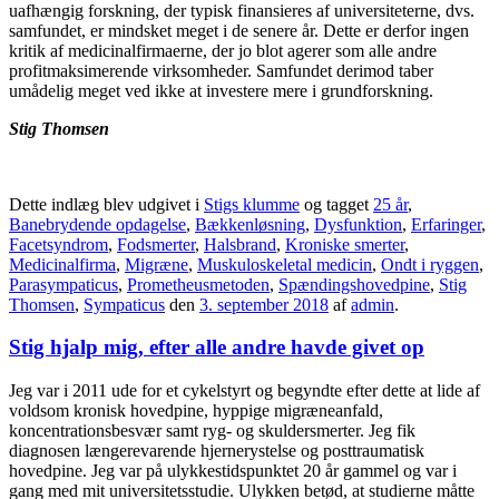
uafhængig forskning, der typisk finansieres af universiteterne, dvs.
samfundet, er mindsket meget i de senere år. Dette er derfor ingen
kritik af medicinalfirmaerne, der jo blot agerer som alle andre
profitmaksimerende virksomheder. Samfundet derimod taber
umådelig meget ved ikke at investere mere i grundforskning.
Stig Thomsen
Dette indlæg blev udgivet i
Stigs klumme
og tagget
25 år
,
Banebrydende opdagelse
,
Bækkenløsning
,
Dysfunktion
,
Erfaringer
,
Facetsyndrom
,
Fodsmerter
,
Halsbrand
,
Kroniske smerter
,
Medicinalfirma
,
Migræne
,
Muskuloskeletal medicin
,
Ondt i ryggen
,
Parasympaticus
,
Prometheusmetoden
,
Spændingshovedpine
,
Stig
Thomsen
,
Sympaticus
den
3. september 2018
af
admin
.
Stig hjalp mig, efter alle andre havde givet op
Jeg var i 2011 ude for et cykelstyrt og begyndte efter dette at lide af
voldsom kronisk hovedpine, hyppige migræneanfald,
koncentrationsbesvær samt ryg- og skuldersmerter. Jeg fik
diagnosen længerevarende hjernerystelse og posttraumatisk
hovedpine. Jeg var på ulykkestidspunktet 20 år gammel og var i
gang med mit universitetsstudie. Ulykken betød, at studierne måtte