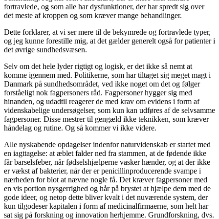
fortravlede, og som alle har dysfunktioner, der har spredt sig over
det meste af kroppen og som kræver mange behandlinger.
Dette forklarer, at vi ser mere til de bekymrede og fortravlede typer,
og jeg kunne forestille mig, at det gælder generelt også for patienter i
det øvrige sundhedsvæsen.
Selv om det hele lyder rigtigt og logisk, er det ikke så nemt at
komme igennem med. Politikerne, som har tiltaget sig meget magt i
Danmark på sundhedsområdet, ved ikke noget om det og følger
forståeligt nok fagpersoners råd. Fagpersoner hygger sig med
hinanden, og udadtil reagerer de med krav om evidens i form af
videnskabelige undersøgelser, som kun kan udføres af de selvsamme
fagpersoner. Disse mestrer til gengæld ikke teknikken, som kræver
håndelag og rutine. Og så kommer vi ikke videre.
Alle nyskabende opdagelser indenfor naturvidenskab er startet med
en iagttagelse: at æblet falder ned fra stammen, at de fødende ikke
får barselsfeber, når fødselshjælperne vasker hænder, og at der ikke
er vækst af bakterier, når der er penicillinproducerende svampe i
nærheden for blot at nævne nogle få. Det kræver fagpersoner med
en vis portion nysgerrighed og hår på brystet at hjælpe dem med de
gode ideer, og netop dette bliver kvalt i det nuværende system, der
kun tilgodeser kapitalen i form af medicinalfirmaerne, som helt har
sat sig på forskning og innovation herhjemme. Grundforskning, dvs.