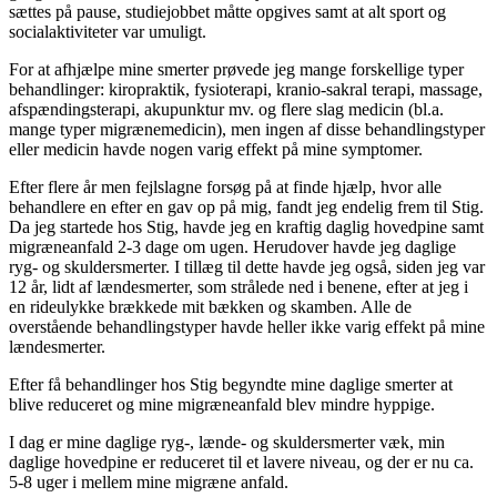
sættes på pause, studiejobbet måtte opgives samt at alt sport og
socialaktiviteter var umuligt.
For at afhjælpe mine smerter prøvede jeg mange forskellige typer
behandlinger: kiropraktik, fysioterapi, kranio-sakral terapi, massage,
afspændingsterapi, akupunktur mv. og flere slag medicin (bl.a.
mange typer migrænemedicin), men ingen af disse behandlingstyper
eller medicin havde nogen varig effekt på mine symptomer.
Efter flere år men fejlslagne forsøg på at finde hjælp, hvor alle
behandlere en efter en gav op på mig, fandt jeg endelig frem til Stig.
Da jeg startede hos Stig, havde jeg en kraftig daglig hovedpine samt
migræneanfald 2-3 dage om ugen. Herudover havde jeg daglige
ryg- og skuldersmerter. I tillæg til dette havde jeg også, siden jeg var
12 år, lidt af lændesmerter, som strålede ned i benene, efter at jeg i
en rideulykke brækkede mit bækken og skamben. Alle de
overstående behandlingstyper havde heller ikke varig effekt på mine
lændesmerter.
Efter få behandlinger hos Stig begyndte mine daglige smerter at
blive reduceret og mine migræneanfald blev mindre hyppige.
I dag er mine daglige ryg-, lænde- og skuldersmerter væk, min
daglige hovedpine er reduceret til et lavere niveau, og der er nu ca.
5-8 uger i mellem mine migræne anfald.