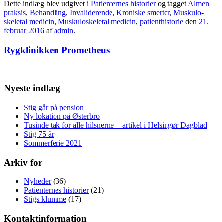
Dette indlæg blev udgivet i
Patienternes historier
og tagget
Almen
praksis
,
Behandling
,
Invaliderende
,
Kroniske smerter
,
Muskulo-
skeletal medicin
,
Muskuloskeletal medicin
,
patienthistorie
den
21.
februar 2016
af
admin
.
Rygklinikken Prometheus
Nyeste indlæg
Stig går på pension
Ny lokation på Østerbro
Tusinde tak for alle hilsnerne + artikel i Helsingør Dagblad
Stig 75 år
Sommerferie 2021
Arkiv for
Nyheder
(36)
Patienternes historier
(21)
Stigs klumme
(17)
Kontaktinformation